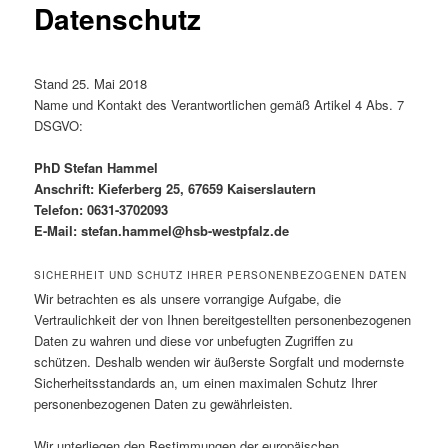
content
content
Datenschutz
Stand 25. Mai 2018
Name und Kontakt des Verantwortlichen gemäß Artikel 4 Abs. 7
DSGVO:
PhD Stefan Hammel
Anschrift: Kieferberg 25, 67659 Kaiserslautern
Telefon: 0631-3702093
E-Mail:
stefan.hammel@hsb-westpfalz.de
SICHERHEIT UND SCHUTZ IHRER PERSONENBEZOGENEN DATEN
Wir betrachten es als unsere vorrangige Aufgabe, die
Vertraulichkeit der von Ihnen bereitgestellten personenbezogenen
Daten zu wahren und diese vor unbefugten Zugriffen zu
schützen. Deshalb wenden wir äußerste Sorgfalt und modernste
Sicherheitsstandards an, um einen maximalen Schutz Ihrer
personenbezogenen Daten zu gewährleisten.
Wir unterliegen den Bestimmungen der europäischen