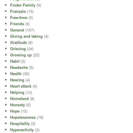
Foster Family
(9)
Français
(15)
Free-time
(5)
Friends
(9)
General
(157)
Giving and taking
(4)
Gratitude
(8)
Grieving
(24)
Growing up
(22)
Habit
(3)
Headache
(5)
Health
(30)
Hearing
(4)
Heart attack
(6)
Helping
(14)
Homeland
(8)
Honesty
(5)
Hope
(15)
Hopelessness
(18)
Hospitality
(3)
Hyperactivity
(3)