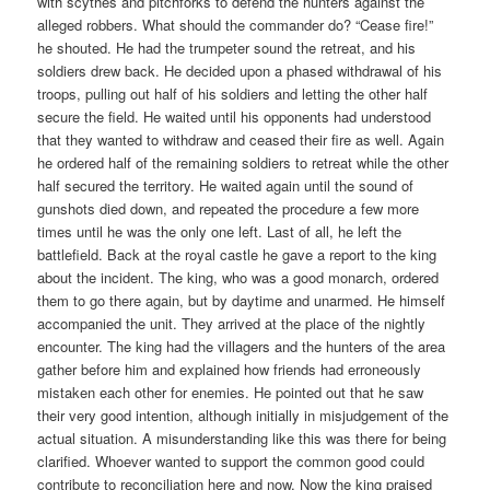
with scythes and pitchforks to defend the hunters against the
alleged robbers. What should the commander do? “Cease fire!”
he shouted. He had the trumpeter sound the retreat, and his
soldiers drew back. He decided upon a phased withdrawal of his
troops, pulling out half of his soldiers and letting the other half
secure the field. He waited until his opponents had understood
that they wanted to withdraw and ceased their fire as well. Again
he ordered half of the remaining soldiers to retreat while the other
half secured the territory. He waited again until the sound of
gunshots died down, and repeated the procedure a few more
times until he was the only one left. Last of all, he left the
battlefield. Back at the royal castle he gave a report to the king
about the incident. The king, who was a good monarch, ordered
them to go there again, but by daytime and unarmed. He himself
accompanied the unit. They arrived at the place of the nightly
encounter. The king had the villagers and the hunters of the area
gather before him and explained how friends had erroneously
mistaken each other for enemies. He pointed out that he saw
their very good intention, although initially in misjudgement of the
actual situation. A misunderstanding like this was there for being
clarified. Whoever wanted to support the common good could
contribute to reconciliation here and now. Now the king praised