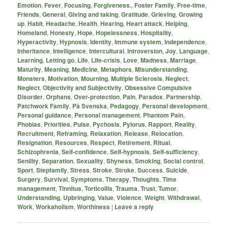
Emotion
,
Fever
,
Focusing
,
Forgiveness.
,
Foster Family
,
Free-time
,
Friends
,
General
,
Giving and taking
,
Gratitude
,
Grieving
,
Growing
up
,
Habit
,
Headache
,
Health
,
Hearing
,
Heart attack
,
Helping
,
Homeland
,
Honesty
,
Hope
,
Hopelessness
,
Hospitality
,
Hyperactivity
,
Hypnosis
,
Identity
,
Immune system
,
Independence
,
Inheritance
,
Intelligence
,
Intercultural
,
Introversion
,
Joy
,
Language
,
Learning
,
Letting go
,
Life
,
Life-crisis
,
Love
,
Madness
,
Marriage
,
Maturity
,
Meaning
,
Medicine
,
Metaphors
,
Misunderstanding
,
Monsters
,
Motivation
,
Mourning
,
Multiple Sclerosis
,
Neglect
,
Neglect
,
Objectivity and Subjectivity
,
Obsessive Compulsive
Disorder
,
Orphans
,
Over-protection
,
Pain
,
Paradox
,
Partnership
,
Patchwork Family
,
På Svenska
,
Pedagogy
,
Personal development
,
Personal guidance
,
Personal management
,
Phantom Pain
,
Phobias
,
Priorities
,
Pulse
,
Pychosis
,
Pylorus
,
Rapport
,
Reality
,
Recruitment
,
Reframing
,
Relaxation
,
Release
,
Relocation
,
Resignation
,
Resources
,
Respect
,
Retirement
,
Ritual
,
Schizophrenia
,
Self-confidence
,
Self-hypnosis
,
Self-sufficiency
,
Senility
,
Separation
,
Sexuality
,
Shyness
,
Smoking
,
Social control
,
Sport
,
Stepfamily
,
Stress
,
Stroke
,
Stroke
,
Success
,
Suicide
,
Surgery
,
Survival
,
Symptoms
,
Therapy
,
Thoughts
,
Time
management
,
Tinnitus
,
Torticollis
,
Trauma
,
Trust
,
Tumor
,
Understanding
,
Upbringing
,
Value
,
Violence
,
Weight
,
Withdrawal
,
Work
,
Workaholism
,
Worthiness
|
Leave a reply