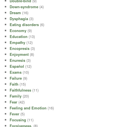
Double-bind
(9)
Down-syndrome
(4)
Dream
(16)
Dysphagia
(3)
Eating disorders
(6)
Economy
(9)
Education
(13)
Empathy
(12)
Encopresis
(3)
Enjoyment
(8)
Enuresis
(3)
Español
(12)
Exams
(10)
Failure
(9)
Faith
(15)
Faithfulness
(11)
Family
(20)
Fear
(42)
Feeling and Emotion
(16)
Fever
(5)
Focusing
(11)
Forgiveness.
(8)