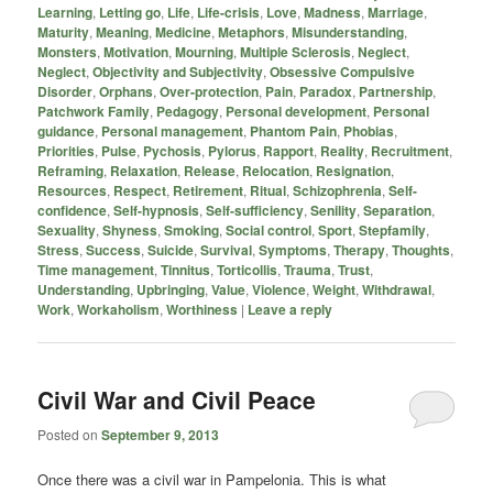
Learning
,
Letting go
,
Life
,
Life-crisis
,
Love
,
Madness
,
Marriage
,
Maturity
,
Meaning
,
Medicine
,
Metaphors
,
Misunderstanding
,
Monsters
,
Motivation
,
Mourning
,
Multiple Sclerosis
,
Neglect
,
Neglect
,
Objectivity and Subjectivity
,
Obsessive Compulsive
Disorder
,
Orphans
,
Over-protection
,
Pain
,
Paradox
,
Partnership
,
Patchwork Family
,
Pedagogy
,
Personal development
,
Personal
guidance
,
Personal management
,
Phantom Pain
,
Phobias
,
Priorities
,
Pulse
,
Pychosis
,
Pylorus
,
Rapport
,
Reality
,
Recruitment
,
Reframing
,
Relaxation
,
Release
,
Relocation
,
Resignation
,
Resources
,
Respect
,
Retirement
,
Ritual
,
Schizophrenia
,
Self-
confidence
,
Self-hypnosis
,
Self-sufficiency
,
Senility
,
Separation
,
Sexuality
,
Shyness
,
Smoking
,
Social control
,
Sport
,
Stepfamily
,
Stress
,
Success
,
Suicide
,
Survival
,
Symptoms
,
Therapy
,
Thoughts
,
Time management
,
Tinnitus
,
Torticollis
,
Trauma
,
Trust
,
Understanding
,
Upbringing
,
Value
,
Violence
,
Weight
,
Withdrawal
,
Work
,
Workaholism
,
Worthiness
|
Leave a reply
Civil War and Civil Peace
Posted on
September 9, 2013
Once there was a civil war in Pampelonia. This is what