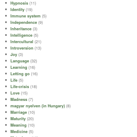
Hypnosis
(11)
Identity
(19)
Immune system
(5)
Independence
(9)
Inheritance
(3)
Intelligence
(5)
Intercultural
(21)
Introversion
(13)
Joy
(3)
Language
(32)
Learning
(16)
Letting go
(16)
Life
(5)
Life-crisis
(18)
Love
(15)
Madness
(7)
magyar nyelven (in Hungary)
(8)
Marriage
(10)
Maturity
(20)
Meaning
(10)
Medicine
(5)