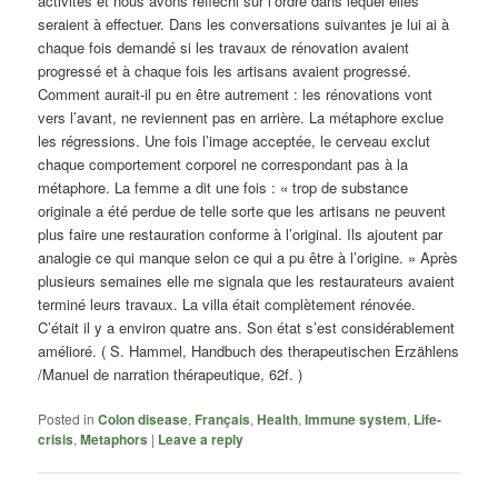
activités et nous avons réfléchi sur l’ordre dans lequel elles
seraient à effectuer. Dans les conversations suivantes je lui ai à
chaque fois demandé si les travaux de rénovation avaient
progressé et à chaque fois les artisans avaient progressé.
Comment aurait-il pu en être autrement : les rénovations vont
vers l’avant, ne reviennent pas en arrière. La métaphore exclue
les régressions. Une fois l’image acceptée, le cerveau exclut
chaque comportement corporel ne correspondant pas à la
métaphore. La femme a dit une fois : « trop de substance
originale a été perdue de telle sorte que les artisans ne peuvent
plus faire une restauration conforme à l’original. Ils ajoutent par
analogie ce qui manque selon ce qui a pu être à l’origine. » Après
plusieurs semaines elle me signala que les restaurateurs avaient
terminé leurs travaux. La villa était complètement rénovée.
C’était il y a environ quatre ans. Son état s’est considérablement
amélioré. ( S. Hammel, Handbuch des therapeutischen Erzählens
/Manuel de narration thérapeutique, 62f. )
Posted in
Colon disease
,
Français
,
Health
,
Immune system
,
Life-
crisis
,
Metaphors
|
Leave a reply