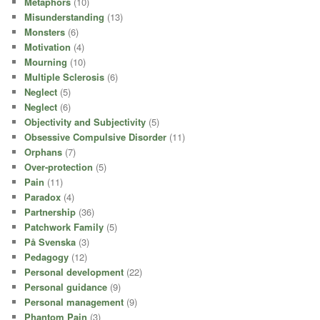
Metaphors
(10)
Misunderstanding
(13)
Monsters
(6)
Motivation
(4)
Mourning
(10)
Multiple Sclerosis
(6)
Neglect
(5)
Neglect
(6)
Objectivity and Subjectivity
(5)
Obsessive Compulsive Disorder
(11)
Orphans
(7)
Over-protection
(5)
Pain
(11)
Paradox
(4)
Partnership
(36)
Patchwork Family
(5)
På Svenska
(3)
Pedagogy
(12)
Personal development
(22)
Personal guidance
(9)
Personal management
(9)
Phantom Pain
(3)