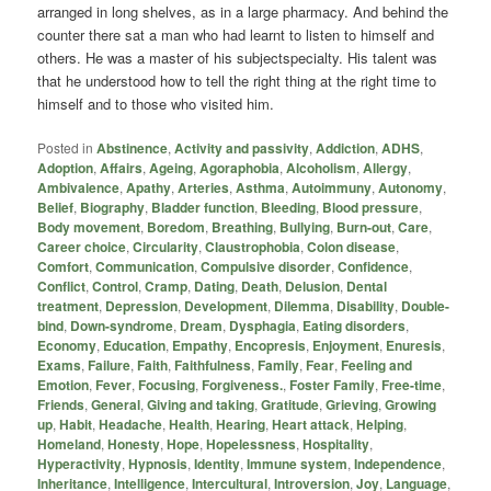
arranged in long shelves, as in a large pharmacy. And behind the
counter there sat a man who had learnt to listen to himself and
others. He was a master of his subjectspecialty. His talent was
that he understood how to tell the right thing at the right time to
himself and to those who visited him.
Posted in
Abstinence
,
Activity and passivity
,
Addiction
,
ADHS
,
Adoption
,
Affairs
,
Ageing
,
Agoraphobia
,
Alcoholism
,
Allergy
,
Ambivalence
,
Apathy
,
Arteries
,
Asthma
,
Autoimmuny
,
Autonomy
,
Belief
,
Biography
,
Bladder function
,
Bleeding
,
Blood pressure
,
Body movement
,
Boredom
,
Breathing
,
Bullying
,
Burn-out
,
Care
,
Career choice
,
Circularity
,
Claustrophobia
,
Colon disease
,
Comfort
,
Communication
,
Compulsive disorder
,
Confidence
,
Conflict
,
Control
,
Cramp
,
Dating
,
Death
,
Delusion
,
Dental
treatment
,
Depression
,
Development
,
Dilemma
,
Disability
,
Double-
bind
,
Down-syndrome
,
Dream
,
Dysphagia
,
Eating disorders
,
Economy
,
Education
,
Empathy
,
Encopresis
,
Enjoyment
,
Enuresis
,
Exams
,
Failure
,
Faith
,
Faithfulness
,
Family
,
Fear
,
Feeling and
Emotion
,
Fever
,
Focusing
,
Forgiveness.
,
Foster Family
,
Free-time
,
Friends
,
General
,
Giving and taking
,
Gratitude
,
Grieving
,
Growing
up
,
Habit
,
Headache
,
Health
,
Hearing
,
Heart attack
,
Helping
,
Homeland
,
Honesty
,
Hope
,
Hopelessness
,
Hospitality
,
Hyperactivity
,
Hypnosis
,
Identity
,
Immune system
,
Independence
,
Inheritance
,
Intelligence
,
Intercultural
,
Introversion
,
Joy
,
Language
,