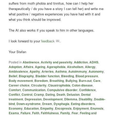
suffers from moth phobia and tinnitus, how can I help her
therapeutically / do you have a story I can tell her) and write me
what positive / negative experiences you have had with it and
what you think should be improved.
The AI also works if you speak to him in other languages.
I look forward to your
feedback
.
Your Stefan
Posted in
Abstinence
,
Activity and passivity
,
Addiction
,
ADHS
,
Adoption
,
Affairs
,
Ageing
,
Agoraphobia
,
Alcoholism
,
Allergy
,
Ambivalence
,
Apathy
,
Arteries
,
Asthma
,
Autoimmuny
,
Autonomy
,
Belief
,
Biography
,
Bladder function
,
Bleeding
,
Blood pressure
,
Body movement
,
Boredom
,
Breathing
,
Bullying
,
Burn-out
,
Care
,
Career choice
,
Circularity
,
Claustrophobia
,
Colon disease
,
Comfort
,
Communication
,
Compulsive disorder
,
Confidence
,
Conflict
,
Control
,
Cramp
,
Dating
,
Death
,
Delusion
,
Dental
treatment
,
Depression
,
Development
,
Dilemma
,
Disability
,
Double-
bind
,
Down-syndrome
,
Dream
,
Dysphagia
,
Eating disorders
,
Economy
,
Education
,
Empathy
,
Encopresis
,
Enjoyment
,
Enuresis
,
Exams
,
Failure
,
Faith
,
Faithfulness
,
Family
,
Fear
,
Feeling and