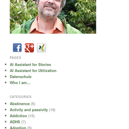
PAGES
AI Assistant for Stories
AI Assistant for Utilization
Datenschutz
Who I am…
CATEGORIES
Abstinence
(5)
Activity and passivity
(19)
Addiction
(15)
ADHS
(7)
Adoption
(5)