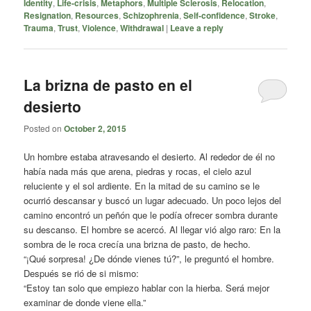
Identity
,
Life-crisis
,
Metaphors
,
Multiple Sclerosis
,
Relocation
,
Resignation
,
Resources
,
Schizophrenia
,
Self-confidence
,
Stroke
,
Trauma
,
Trust
,
Violence
,
Withdrawal
|
Leave a reply
La brizna de pasto en el
desierto
Posted on
October 2, 2015
Un hombre estaba atravesando el desierto. Al rededor de él no
había nada más que arena, piedras y rocas, el cielo azul
reluciente y el sol ardiente. En la mitad de su camino se le
ocurrió descansar y buscó un lugar adecuado. Un poco lejos del
camino encontró un peñón que le podía ofrecer sombra durante
su descanso. El hombre se acercó. Al llegar vió algo raro: En la
sombra de le roca crecía una brizna de pasto, de hecho.
“¡Qué sorpresa! ¿De dónde vienes tú?”, le preguntó el hombre.
Después se rió de si mismo:
“Estoy tan solo que empiezo hablar con la hierba. Será mejor
examinar de donde viene ella.”