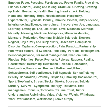
Emotion
,
Fever
,
Focusing
,
Forgiveness.
,
Foster Family
,
Free-time
,
Friends
,
General
,
Giving and taking
,
Gratitude
,
Grieving
,
Growing
up
,
Habit
,
Headache
,
Health
,
Hearing
,
Heart attack
,
Helping
,
Homeland
,
Honesty
,
Hope
,
Hopelessness
,
Hospitality
,
Hyperactivity
,
Hypnosis
,
Identity
,
Immune system
,
Independence
,
Inheritance
,
Intelligence
,
Intercultural
,
Introversion
,
Joy
,
Language
,
Learning
,
Letting go
,
Life
,
Life-crisis
,
Love
,
Madness
,
Marriage
,
Maturity
,
Meaning
,
Medicine
,
Metaphors
,
Misunderstanding
,
Monsters
,
Motivation
,
Mourning
,
Multiple Sclerosis
,
Neglect
,
Neglect
,
Objectivity and Subjectivity
,
Obsessive Compulsive
Disorder
,
Orphans
,
Over-protection
,
Pain
,
Paradox
,
Partnership
,
Patchwork Family
,
På Svenska
,
Pedagogy
,
Personal development
,
Personal guidance
,
Personal management
,
Phantom Pain
,
Phobias
,
Priorities
,
Pulse
,
Pychosis
,
Pylorus
,
Rapport
,
Reality
,
Recruitment
,
Reframing
,
Relaxation
,
Release
,
Relocation
,
Resignation
,
Resources
,
Respect
,
Retirement
,
Ritual
,
Schizophrenia
,
Self-confidence
,
Self-hypnosis
,
Self-sufficiency
,
Senility
,
Separation
,
Sexuality
,
Shyness
,
Smoking
,
Social control
,
Sport
,
Stepfamily
,
Stress
,
Stroke
,
Stroke
,
Success
,
Suicide
,
Surgery
,
Survival
,
Symptoms
,
Therapy
,
Thoughts
,
Time
management
,
Tinnitus
,
Torticollis
,
Trauma
,
Trust
,
Tumor
,
Understanding
,
Upbringing
,
Value
,
Violence
,
Weight
,
Withdrawal
,
Work
,
Workaholism
,
Worthiness
|
Leave a reply