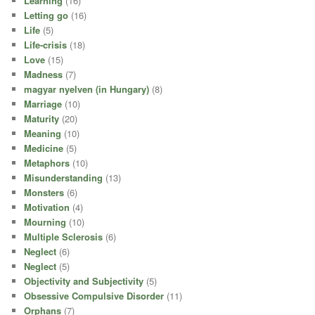
Learning
(16)
Letting go
(16)
Life
(5)
Life-crisis
(18)
Love
(15)
Madness
(7)
magyar nyelven (in Hungary)
(8)
Marriage
(10)
Maturity
(20)
Meaning
(10)
Medicine
(5)
Metaphors
(10)
Misunderstanding
(13)
Monsters
(6)
Motivation
(4)
Mourning
(10)
Multiple Sclerosis
(6)
Neglect
(6)
Neglect
(5)
Objectivity and Subjectivity
(5)
Obsessive Compulsive Disorder
(11)
Orphans
(7)