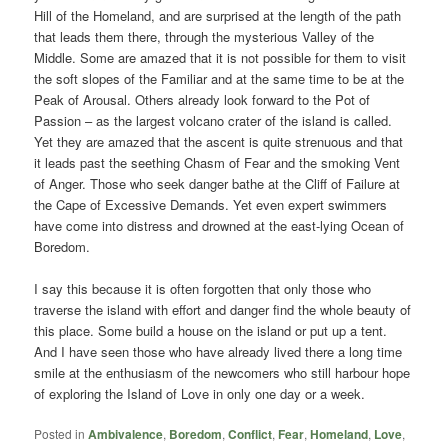
Hill of the Homeland, and are surprised at the length of the path
that leads them there, through the mysterious Valley of the
Middle. Some are amazed that it is not possible for them to visit
the soft slopes of the Familiar and at the same time to be at the
Peak of Arousal. Others already look forward to the Pot of
Passion – as the largest volcano crater of the island is called.
Yet they are amazed that the ascent is quite strenuous and that
it leads past the seething Chasm of Fear and the smoking Vent
of Anger. Those who seek danger bathe at the Cliff of Failure at
the Cape of Excessive Demands. Yet even expert swimmers
have come into distress and drowned at the east-lying Ocean of
Boredom.
I say this because it is often forgotten that only those who
traverse the island with effort and danger find the whole beauty of
this place. Some build a house on the island or put up a tent.
And I have seen those who have already lived there a long time
smile at the enthusiasm of the newcomers who still harbour hope
of exploring the Island of Love in only one day or a week.
Posted in
Ambivalence
,
Boredom
,
Conflict
,
Fear
,
Homeland
,
Love
,