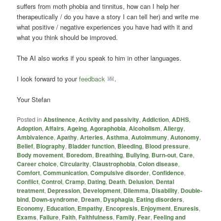
suffers from moth phobia and tinnitus, how can I help her
therapeutically / do you have a story I can tell her) and write me
what positive / negative experiences you have had with it and
what you think should be improved.
The AI also works if you speak to him in other languages.
I look forward to your
feedback
.
Your Stefan
Posted in
Abstinence
,
Activity and passivity
,
Addiction
,
ADHS
,
Adoption
,
Affairs
,
Ageing
,
Agoraphobia
,
Alcoholism
,
Allergy
,
Ambivalence
,
Apathy
,
Arteries
,
Asthma
,
Autoimmuny
,
Autonomy
,
Belief
,
Biography
,
Bladder function
,
Bleeding
,
Blood pressure
,
Body movement
,
Boredom
,
Breathing
,
Bullying
,
Burn-out
,
Care
,
Career choice
,
Circularity
,
Claustrophobia
,
Colon disease
,
Comfort
,
Communication
,
Compulsive disorder
,
Confidence
,
Conflict
,
Control
,
Cramp
,
Dating
,
Death
,
Delusion
,
Dental
treatment
,
Depression
,
Development
,
Dilemma
,
Disability
,
Double-
bind
,
Down-syndrome
,
Dream
,
Dysphagia
,
Eating disorders
,
Economy
,
Education
,
Empathy
,
Encopresis
,
Enjoyment
,
Enuresis
,
Exams
,
Failure
,
Faith
,
Faithfulness
,
Family
,
Fear
,
Feeling and