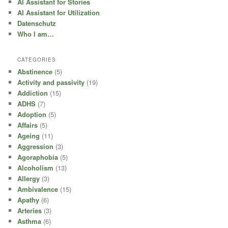
AI Assistant for Stories
AI Assistant for Utilization
Datenschutz
Who I am…
CATEGORIES
Abstinence
(5)
Activity and passivity
(19)
Addiction
(15)
ADHS
(7)
Adoption
(5)
Affairs
(5)
Ageing
(11)
Aggression
(3)
Agoraphobia
(5)
Alcoholism
(13)
Allergy
(3)
Ambivalence
(15)
Apathy
(6)
Arteries
(3)
Asthma
(6)