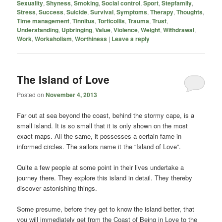
Sexuality
,
Shyness
,
Smoking
,
Social control
,
Sport
,
Stepfamily
,
Stress
,
Success
,
Suicide
,
Survival
,
Symptoms
,
Therapy
,
Thoughts
,
Time management
,
Tinnitus
,
Torticollis
,
Trauma
,
Trust
,
Understanding
,
Upbringing
,
Value
,
Violence
,
Weight
,
Withdrawal
,
Work
,
Workaholism
,
Worthiness
|
Leave a reply
The Island of Love
Posted on
November 4, 2013
Far out at sea beyond the coast, behind the stormy cape, is a
small island. It is so small that it is only shown on the most
exact maps. All the same, it possesses a certain fame in
informed circles. The sailors name it the “Island of Love”.
Quite a few people at some point in their lives undertake a
journey there. They explore this island in detail. They thereby
discover astonishing things.
Some presume, before they get to know the island better, that
you will immediately get from the Coast of Being in Love to the