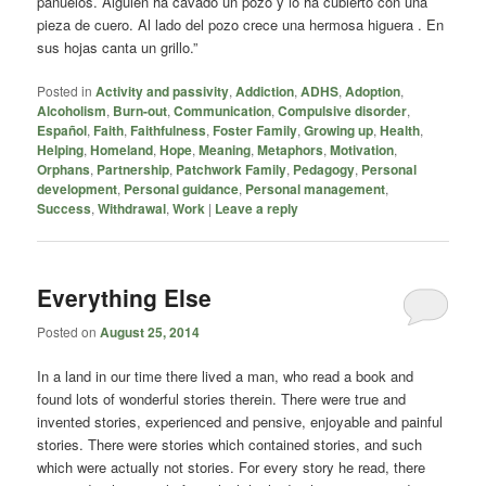
pañuelos. Alguién ha cavado un pozo y lo ha cubierto con una
pieza de cuero. Al lado del pozo crece una hermosa higuera . En
sus hojas canta un grillo.”
Posted in
Activity and passivity
,
Addiction
,
ADHS
,
Adoption
,
Alcoholism
,
Burn-out
,
Communication
,
Compulsive disorder
,
Español
,
Faith
,
Faithfulness
,
Foster Family
,
Growing up
,
Health
,
Helping
,
Homeland
,
Hope
,
Meaning
,
Metaphors
,
Motivation
,
Orphans
,
Partnership
,
Patchwork Family
,
Pedagogy
,
Personal
development
,
Personal guidance
,
Personal management
,
Success
,
Withdrawal
,
Work
|
Leave a reply
Everything Else
Posted on
August 25, 2014
In a land in our time there lived a man, who read a book and
found lots of wonderful stories therein. There were true and
invented stories, experienced and pensive, enjoyable and painful
stories. There were stories which contained stories, and such
which were actually not stories. For every story he read, there