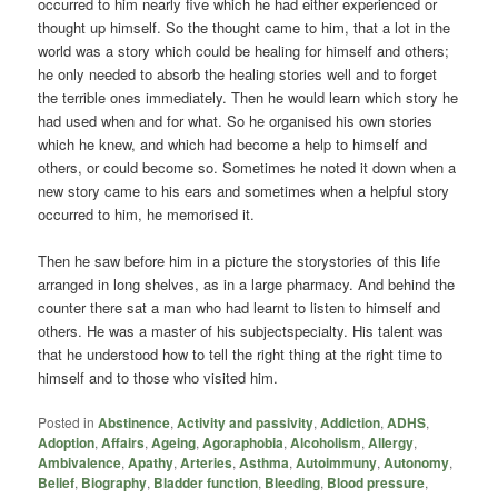
occurred to him nearly five which he had either experienced or
thought up himself. So the thought came to him, that a lot in the
world was a story which could be healing for himself and others;
he only needed to absorb the healing stories well and to forget
the terrible ones immediately. Then he would learn which story he
had used when and for what. So he organised his own stories
which he knew, and which had become a help to himself and
others, or could become so. Sometimes he noted it down when a
new story came to his ears and sometimes when a helpful story
occurred to him, he memorised it.
Then he saw before him in a picture the storystories of this life
arranged in long shelves, as in a large pharmacy. And behind the
counter there sat a man who had learnt to listen to himself and
others. He was a master of his subjectspecialty. His talent was
that he understood how to tell the right thing at the right time to
himself and to those who visited him.
Posted in
Abstinence
,
Activity and passivity
,
Addiction
,
ADHS
,
Adoption
,
Affairs
,
Ageing
,
Agoraphobia
,
Alcoholism
,
Allergy
,
Ambivalence
,
Apathy
,
Arteries
,
Asthma
,
Autoimmuny
,
Autonomy
,
Belief
,
Biography
,
Bladder function
,
Bleeding
,
Blood pressure
,