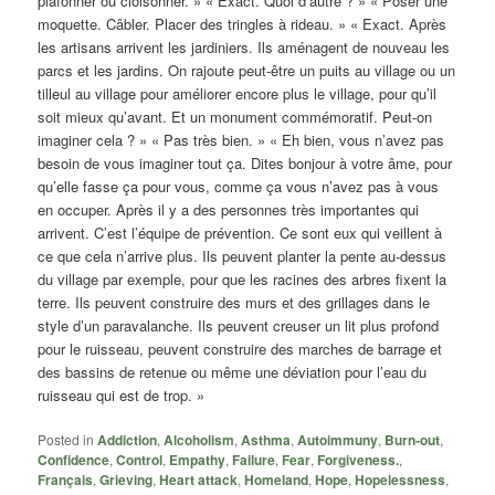
plafonner ou cloisonner. » « Exact. Quoi d’autre ? » « Poser une
moquette. Câbler. Placer des tringles à rideau. » « Exact. Après
les artisans arrivent les jardiniers. Ils aménagent de nouveau les
parcs et les jardins. On rajoute peut-être un puits au village ou un
tilleul au village pour améliorer encore plus le village, pour qu’il
soit mieux qu’avant. Et un monument commémoratif. Peut-on
imaginer cela ? » « Pas très bien. » « Eh bien, vous n’avez pas
besoin de vous imaginer tout ça. Dites bonjour à votre âme, pour
qu’elle fasse ça pour vous, comme ça vous n’avez pas à vous
en occuper. Après il y a des personnes très importantes qui
arrivent. C’est l’équipe de prévention. Ce sont eux qui veillent à
ce que cela n’arrive plus. Ils peuvent planter la pente au-dessus
du village par exemple, pour que les racines des arbres fixent la
terre. Ils peuvent construire des murs et des grillages dans le
style d’un paravalanche. Ils peuvent creuser un lit plus profond
pour le ruisseau, peuvent construire des marches de barrage et
des bassins de retenue ou même une déviation pour l’eau du
ruisseau qui est de trop. »
Posted in
Addiction
,
Alcoholism
,
Asthma
,
Autoimmuny
,
Burn-out
,
Confidence
,
Control
,
Empathy
,
Failure
,
Fear
,
Forgiveness.
,
Français
,
Grieving
,
Heart attack
,
Homeland
,
Hope
,
Hopelessness
,