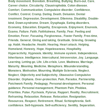
Body movement
,
Boredom
,
Breathing
,
Bullying
,
Burn-out
,
Care
,
Career choice
,
Circularity
,
Claustrophobia
,
Colon disease
,
Comfort
,
Communication
,
Compulsive disorder
,
Confidence
,
Conflict
,
Control
,
Cramp
,
Dating
,
Death
,
Delusion
,
Dental
treatment
,
Depression
,
Development
,
Dilemma
,
Disability
,
Double-
bind
,
Down-syndrome
,
Dream
,
Dysphagia
,
Eating disorders
,
Economy
,
Education
,
Empathy
,
Encopresis
,
Enjoyment
,
Enuresis
,
Exams
,
Failure
,
Faith
,
Faithfulness
,
Family
,
Fear
,
Feeling and
Emotion
,
Fever
,
Focusing
,
Forgiveness.
,
Foster Family
,
Free-time
,
Friends
,
General
,
Giving and taking
,
Gratitude
,
Grieving
,
Growing
up
,
Habit
,
Headache
,
Health
,
Hearing
,
Heart attack
,
Helping
,
Homeland
,
Honesty
,
Hope
,
Hopelessness
,
Hospitality
,
Hyperactivity
,
Hypnosis
,
Identity
,
Immune system
,
Independence
,
Inheritance
,
Intelligence
,
Intercultural
,
Introversion
,
Joy
,
Language
,
Learning
,
Letting go
,
Life
,
Life-crisis
,
Love
,
Madness
,
Marriage
,
Maturity
,
Meaning
,
Medicine
,
Metaphors
,
Misunderstanding
,
Monsters
,
Motivation
,
Mourning
,
Multiple Sclerosis
,
Neglect
,
Neglect
,
Objectivity and Subjectivity
,
Obsessive Compulsive
Disorder
,
Orphans
,
Over-protection
,
Pain
,
Paradox
,
Partnership
,
Patchwork Family
,
Pedagogy
,
Personal development
,
Personal
guidance
,
Personal management
,
Phantom Pain
,
Phobias
,
Priorities
,
Pulse
,
Pychosis
,
Pylorus
,
Rapport
,
Reality
,
Recruitment
,
Reframing
,
Relaxation
,
Release
,
Relocation
,
Resignation
,
Resources
,
Respect
,
Retirement
,
Ritual
,
Schizophrenia
,
Self-
confidence
,
Self-hypnosis
,
Self-sufficiency
,
Senility
,
Separation
,