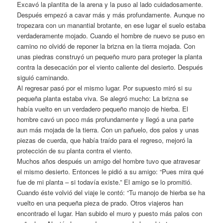
Excavó la plantita de la arena y la puso al lado cuidadosamente.
Después empezó a cavar más y más profundamente. Aunque no
tropezara con un manantial brotante, en ese lugar el suelo estaba
verdaderamente mojado. Cuando el hombre de nuevo se puso en
camino no olvidó de reponer la brizna en la tierra mojada. Con
unas piedras construyó un pequeño muro para proteger la planta
contra la desecación por el viento caliente del desierto. Después
siguió caminando.
Al regresar pasó por el mismo lugar. Por supuesto miró si su
pequeña planta estaba viva. Se alegró mucho: La brizna se
había vuelto en un verdadero pequeño manojo de hierba. El
hombre cavó un poco más profundamente y llegó a una parte
aun más mojada de la tierra. Con un pañuelo, dos palos y unas
piezas de cuerda, que había traído para el regreso, mejoró la
protección de su planta contra el viento.
Muchos años después un amigo del hombre tuvo que atravesar
el mismo desierto. Entonces le pidió a su amigo: “Pues mira qué
fue de mi planta – si todavía existe.” El amigo se lo promitió.
Cuando éste volvió del viaje le contó: “Tu manojo de hierba se ha
vuelto en una pequeña pieza de prado. Otros viajeros han
encontrado el lugar. Han subido el muro y puesto más palos con