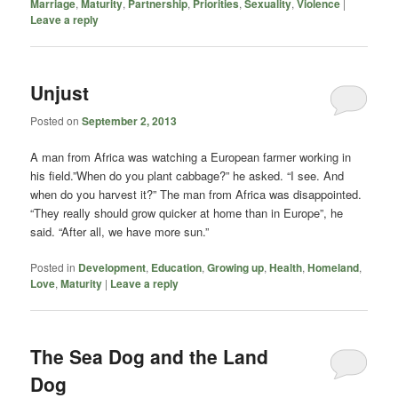
Marriage
,
Maturity
,
Partnership
,
Priorities
,
Sexuality
,
Violence
|
Leave a reply
Unjust
Posted on
September 2, 2013
A man from Africa was watching a European farmer working in
his field.”When do you plant cabbage?” he asked. “I see. And
when do you harvest it?” The man from Africa was disappointed.
“They really should grow quicker at home than in Europe”, he
said. “After all, we have more sun.”
Posted in
Development
,
Education
,
Growing up
,
Health
,
Homeland
,
Love
,
Maturity
|
Leave a reply
The Sea Dog and the Land
Dog