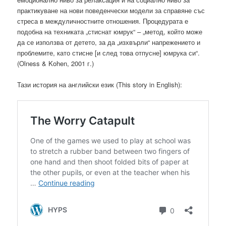
практикуване на нови поведенчески модели за справяне със
стреса в междуличностните отношения. Процедурата е
подобна на техниката „стиснат юмрук“ – „метод, който може
да се използва от детето, за да „изхвърли“ напрежението и
проблемите, като стисне [и след това отпусне] юмрука си“.
(Olness & Kohen, 2001 г.)
Тази история на английски език (This story in English):