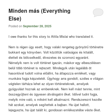
Minden más (Everything
Else)
Posted on
September 28, 2025
I owe thanks for this story to Attila Mislai who translated it.
Nem is régen úgy esett, hogy valaki rengeteg gyönyörű történetre
bukkant egy könyvben. Volt közöttük valóságos és kitalált,
életteli és bölcselkedő, élvezetes és szomorú egyaránt.
Némelyik nem is volt történet igazán, máskor egy elbeszélésen
belül több történet is rejtezett. Mindegyik után legalább öt
hasonlóval tudott volna előállni, ha átlapozza emlékeit, vagy
munkára fogja képzeletét. Úgyhogy arra gondolt, széles e világon
végtelen tárháza lehet az olyan történeteknek, amelyek
gyógyulást hoznak az embereknek. Nem kell mást tennie, mint
összegyűjteni és ügyesen átválogatni őket. Idővel tudni fogja,
melyik mire való, s miként kell alkalmazni. Rendszerezni kezdte
hát azokat, amelyek segítettek a bajban. Ha újat hallott,
lejegyezte, ha újat talált ki, gondosan emlékezetébe véste őket.