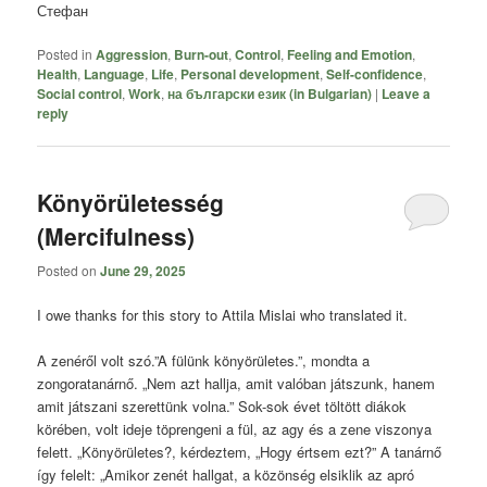
Стефан
Posted in
Aggression
,
Burn-out
,
Control
,
Feeling and Emotion
,
Health
,
Language
,
Life
,
Personal development
,
Self-confidence
,
Social control
,
Work
,
на български език (in Bulgarian)
|
Leave a
reply
Könyörületesség
(Mercifulness)
Posted on
June 29, 2025
I owe thanks for this story to Attila Mislai who translated it.
A zenéről volt szó.”A fülünk könyörületes.”, mondta a
zongoratanárnő. „Nem azt hallja, amit valóban játszunk, hanem
amit játszani szerettünk volna.” Sok-sok évet töltött diákok
körében, volt ideje töprengeni a fül, az agy és a zene viszonya
felett. „Könyörületes?, kérdeztem, „Hogy értsem ezt?” A tanárnő
így felelt: „Amikor zenét hallgat, a közönség elsiklik az apró