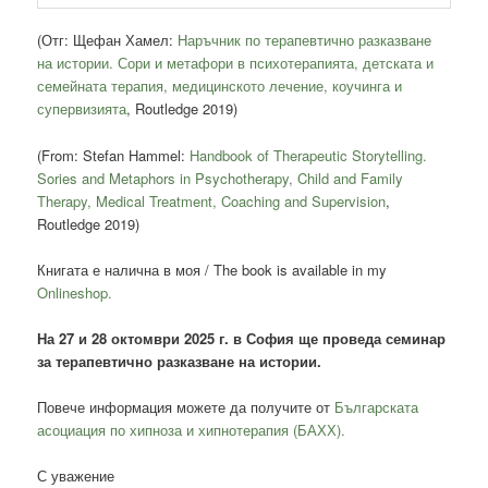
(Отг: Щефан Хамел:
Наръчник по терапевтично разказване
на истории. Сори и метафори в психотерапията, детската и
семейната терапия, медицинското лечение, коучинга и
супервизията
, Routledge 2019)
(From: Stefan Hammel:
Handbook of Therapeutic Storytelling.
Sories and Metaphors in Psychotherapy, Child and Family
Therapy, Medical Treatment, Coaching and Supervision
,
Routledge 2019)
Книгата е налична в моя / The book is available in my
Onlineshop.
На 27 и 28 октомври 2025 г. в София ще проведа семинар
за терапевтично разказване на истории.
Повече информация можете да получите от
Българската
асоциация по хипноза и хипнотерапия (БАХХ).
С уважение