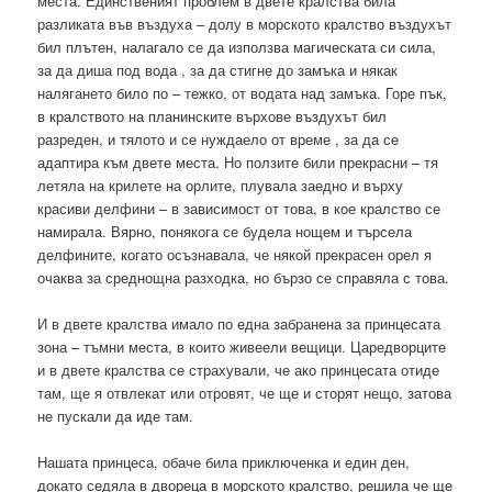
места. Единственият проблем в двете кралства била
разликата във въздуха – долу в морското кралство въздухът
бил плътен, налагало се да използва магическата си сила,
за да диша под вода , за да стигне до замъка и някак
налягането било по – тежко, от водата над замъка. Горе пък,
в кралството на планинските върхове въздухът бил
разреден, и тялото и се нуждаело от време , за да се
адаптира към двете места. Но ползите били прекрасни – тя
летяла на крилете на орлите, плувала заедно и върху
красиви делфини – в зависимост от това, в кое кралство се
намирала. Вярно, понякога се будела нощем и търсела
делфините, когато осъзнавала, че някой прекрасен орел я
очаква за среднощна разходка, но бързо се справяла с това.
И в двете кралства имало по една забранена за принцесата
зона – тъмни места, в които живеели вещици. Царедворците
и в двете кралства се страхували, че ако принцесата отиде
там, ще я отвлекат или отровят, че ще и сторят нещо, затова
не пускали да иде там.
Нашата принцеса, обаче била приключенка и един ден,
докато седяла в двореца в морското кралство, решила че ще