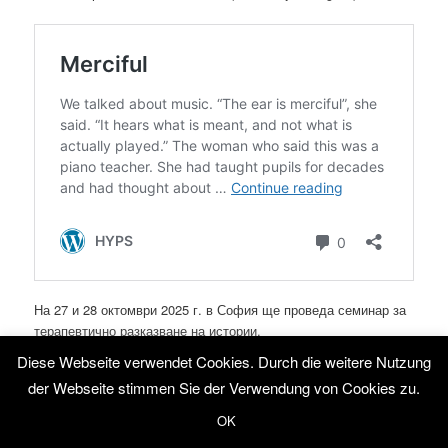
На 27 и 28 октомври 2025 г. в София ще проведа семинар за
терапевтично разказване на истории.
Diese Webseite verwendet Cookies. Durch die weitere Nutzung
Повече информация можете да получите от
Българската
der Webseite stimmen Sie der Verwendung von Cookies zu.
асоциация по хипноза и хипнотерапия (БАХХ)
.
OK
С най-добри пожелания