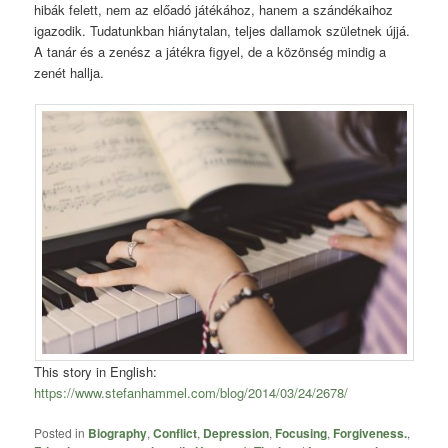
hibák felett, nem az előadó játékához, hanem a szándékaihoz
igazodik. Tudatunkban hiánytalan, teljes dallamok születnek újjá.
A tanár és a zenész a játékra figyel, de a közönség mindig a
zenét hallja.
This story in English:
https://www.stefanhammel.com/blog/2014/03/24/2678/
Posted in
Biography
,
Conflict
,
Depression
,
Focusing
,
Forgiveness.
,