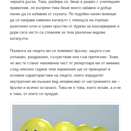
черната дъска. Това, разбира се, беше в разрез с училищния
правилник, но въпреки това беше много забавно и добър
начин да се избавим от скуката. По подобен начин можеше
да се направи каменен катапулт с помощта на отрязан
разклонен клон и гумен пръстен от буркан за консервиране и
дори сега често си спомням за тези различни видове
катапулти.
Понякога на лицето ми се появяват бръчки, защото съм
уплашен, раздразнен, съчувствам или съм притеснен. Знам,
че ако те станат неизменна част от репертоара ми от мимики,
след няколко години тези изражения ще се превърнат в
основни характеристики на лицето, които определят
неутралния ми външен вид независимо от настроението ми –
бръчки и всичко останало. Това не е това, което искам, а и не
е това, от което се нуждая.