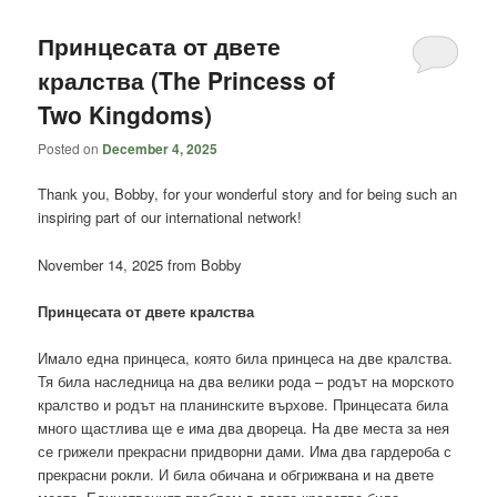
content
content
Принцесата от двете
кралства (The Princess of
Two Kingdoms)
Posted on
December 4, 2025
Thank you, Bobby, for your wonderful story and for being such an
inspiring part of our international network!
November 14, 2025 from Bobby
Принцесата от двете кралства
Имало една принцеса, която била принцеса на две кралства.
Тя била наследница на два велики рода – родът на морското
кралство и родът на планинските върхове. Принцесата била
много щастлива ще е има два двореца. На две места за нея
се грижели прекрасни придворни дами. Има два гардероба с
прекрасни рокли. И била обичана и обгрижвана и на двете