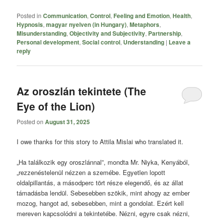
Posted in
Communication
,
Control
,
Feeling and Emotion
,
Health
,
Hypnosis
,
magyar nyelven (in Hungary)
,
Metaphors
,
Misunderstanding
,
Objectivity and Subjectivity
,
Partnership
,
Personal development
,
Social control
,
Understanding
|
Leave a
reply
Az oroszlán tekintete (The
Eye of the Lion)
Posted on
August 31, 2025
I owe thanks for this story to Attila Mislai who translated it.
„Ha találkozik egy oroszlánnal”, mondta Mr. Niyka, Kenyából,
„rezzenéstelenül nézzen a szemébe. Egyetlen lopott
oldalpillantás, a másodperc tört része elegendő, és az állat
támadásba lendül. Sebesebben szökik, mint ahogy az ember
mozog, hangot ad, sebesebben, mint a gondolat. Ezért kell
mereven kapcsolódni a tekintetébe. Nézni, egyre csak nézni,