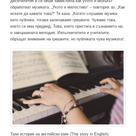
десетилетия и се беше замислила как ухото и мозъкът
обработват музиката. „Ухото е милостиво“ – повторих аз. „Как
искате да кажете това?“ Тя каза: „Когато слушаме музика
като публика, тогава заличаваме грешките. Чуваме това,
което се има предвид. Това, което пристига в съзнанието ни,
е завършената мелодия. Изпълнителите и учителите
обръщат внимание на грешките, но публиката чува музиката“.
Тази история на английски език (This story in English).