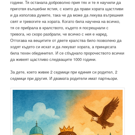
години. Тя останала доброволно прия тях и те я научили да
приготвя вълшебни ястия, с които да прави хората щастливи
и да използва думите, така че да може да лекува вътрешния
свят и тревогите на хората. Когато била научена на всичко,
тя се прибрала в кралството, където я посрещнали с
тревога, но скоро разбрали, че всичко с нея е наред.
Оттогава на вещитите от двете кралства било позволено да
ходят където си искат и да лекуват хората, а принцесата
била техен обединител. И се сбъднало пророчеството всички
да живеят щастливо следващите 1000 години.
За дете, което живее 2 седмици при единия си родител, 2
седмици при другия. И двамата родители имат партньори.