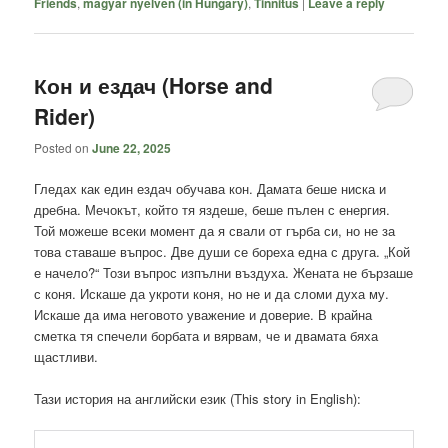
Friends
,
magyar nyelven (in Hungary)
,
Tinnitus
|
Leave a reply
Кон и ездач (Horse and
Rider)
Posted on
June 22, 2025
Гледах как един ездач обучава кон. Дамата беше ниска и
дребна. Мечокът, който тя яздеше, беше пълен с енергия.
Той можеше всеки момент да я свали от гърба си, но не за
това ставаше въпрос. Две души се бореха една с друга. „Кой
е начело?“ Този въпрос изпълни въздуха. Жената не бързаше
с коня. Искаше да укроти коня, но не и да сломи духа му.
Искаше да има неговото уважение и доверие. В крайна
сметка тя спечели борбата и вярвам, че и двамата бяха
щастливи.
Тази история на английски език (This story in English):