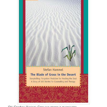
От: Стефан Хамел: Стръкче трева в пустинята,