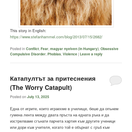
This story in English:
https://www.stefanhammel.com/blog/2013/07/15/2682/
Posted in
Conflict
,
Fear
,
magyar nyelven (in Hungary)
,
Obsessive
Compulsive Disorder
,
Phobias
,
Violence
|
Leave a reply
Катапултът за притеснения
(The Worry Catapult)
Posted on
July 13, 2025
Една от игрите, които играехме в училище, беше да опънем
гумена лента между двата пръста на едната ръка и да
изстрелваме сгънати парчета хартия към другите ученици
или дори към учителя, когато той е обърнат с гръб към