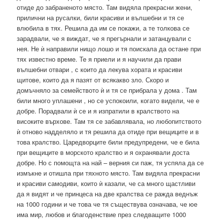
отиде до забраненото място. Там видяла прекрасни жени,
прилични на русалки, били красиви и вълшебни и тя се
влюбила в тях. Решила да им се покажи, а те толкова се
зарадвали, че я виждат, че я прегърнали и затанцували с
нея. Не ѝ направили нищо лошо и тя поискала да остане при
тях известно време. Те я приели и я научили да прави
вълшебни отвари , с които да лекува хората и красиви
щитове, които да я пазят от всякакво зло. Скоро и
домъчняло за семейството ѝ и тя се прибрала у дома . Там
били много уплашени , но се успокоили, когато видели, че е
добре. Порадвали ѝ се и я изпратили в кралството на
високите върхове. Там тя се забавлявала, но любопитството
ѝ отново надделяло и тя решила да отиде при вещиците и в
това кралство. Царедворците били предупредени, че е била
при вещиците в морското кралство и я охранявали доста
добре. Но с помощта на най – верния си паж, тя успяла да се
измъкне и отишла при тяхното място. Там видяла прекрасни
и красиви самодиви, които ѝ казали, че са много щастливи
да я видят и че принцеса на две кралства се ражда веднъж
на 1000 години и че това че тя съществува означава, че юе
има мир, любов и благоденствие през следващите 1000