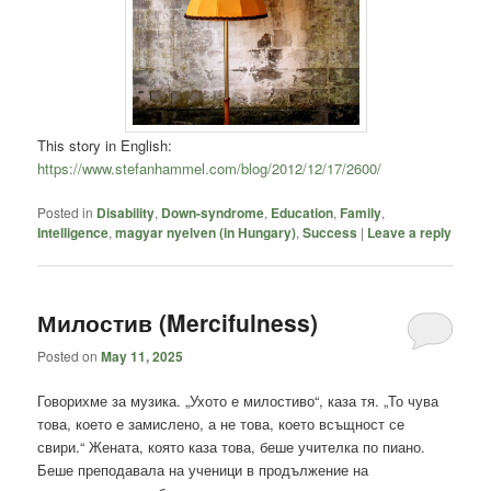
This story in English:
https://www.stefanhammel.com/blog/2012/12/17/2600/
Posted in
Disability
,
Down-syndrome
,
Education
,
Family
,
Intelligence
,
magyar nyelven (in Hungary)
,
Success
|
Leave a reply
Милостив (Mercifulness)
Posted on
May 11, 2025
Говорихме за музика. „Ухото е милостиво“, каза тя. „То чува
това, което е замислено, а не това, което всъщност се
свири.“ Жената, която каза това, беше учителка по пиано.
Беше преподавала на ученици в продължение на