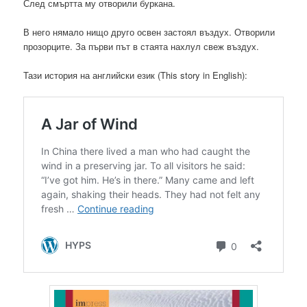
След смъртта му отворили буркана.
В него нямало нищо друго освен застоял въздух. Отворили
прозорците. За първи път в стаята нахлул свеж въздух.
Тази история на английски език (This story in English):