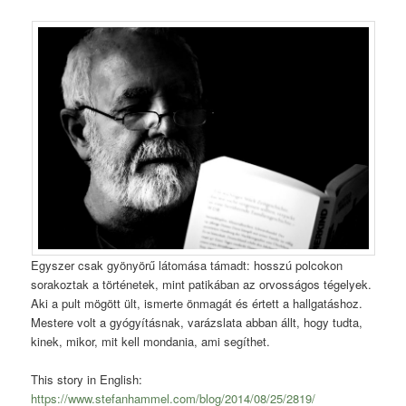
Egyszer csak gyönyörű látomása támadt: hosszú polcokon
sorakoztak a történetek, mint patikában az orvosságos tégelyek.
Aki a pult mögött ült, ismerte önmagát és értett a hallgatáshoz.
Mestere volt a gyógyításnak, varázslata abban állt, hogy tudta,
kinek, mikor, mit kell mondania, ami segíthet.
This story in English:
https://www.stefanhammel.com/blog/2014/08/25/2819/