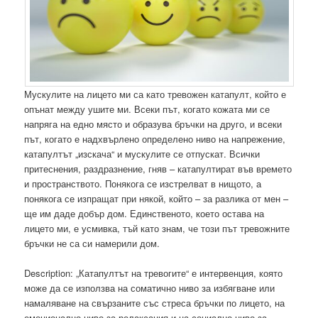
Мускулите на лицето ми са като тревожен катапулт, който е
опънат между ушите ми. Всеки път, когато кожата ми се
напряга на едно място и образува бръчки на друго, и всеки
път, когато е надхвърлено определено ниво на напрежение,
катапултът „изскача“ и мускулите се отпускат. Всички
притеснения, раздразнение, гняв – катапултират във времето
и пространството. Понякога се изстрелват в нищото, а
понякога се изпращат при някой, който – за разлика от мен –
ще им даде добър дом. Единственото, което остава на
лицето ми, е усмивка, тъй като знам, че този път тревожните
бръчки не са си намерили дом.
Description: „Катапултът на тревогите“ е интервенция, която
може да се използва на соматично ниво за избягване или
намаляване на свързаните със стреса бръчки по лицето, на
емоционално ниво за релаксация и на социално ниво за