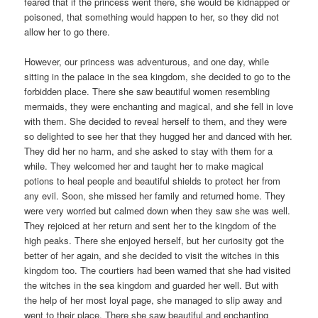
feared that if the princess went there, she would be kidnapped or
poisoned, that something would happen to her, so they did not
allow her to go there.
However, our princess was adventurous, and one day, while
sitting in the palace in the sea kingdom, she decided to go to the
forbidden place. There she saw beautiful women resembling
mermaids, they were enchanting and magical, and she fell in love
with them. She decided to reveal herself to them, and they were
so delighted to see her that they hugged her and danced with her.
They did her no harm, and she asked to stay with them for a
while. They welcomed her and taught her to make magical
potions to heal people and beautiful shields to protect her from
any evil. Soon, she missed her family and returned home. They
were very worried but calmed down when they saw she was well.
They rejoiced at her return and sent her to the kingdom of the
high peaks. There she enjoyed herself, but her curiosity got the
better of her again, and she decided to visit the witches in this
kingdom too. The courtiers had been warned that she had visited
the witches in the sea kingdom and guarded her well. But with
the help of her most loyal page, she managed to slip away and
went to their place. There she saw beautiful and enchanting