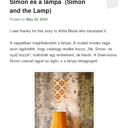
Simon és a lámpa (Simon
and the Lamp)
Posted on
May 25, 2025
I owe thanks for this story to Attila Mislai who translated it.
A nappaliban meghibásodott a lámpa. A család minden tagja
azon ügyködött, hogy valahogy rendbe hozza. „Ne, Simon, ne
nyúlj hozzá!”, kiáltották egy emberként, de későn. A Down-kóros
Simon csavart egyet az égőn, s a lámpa felragyogott.