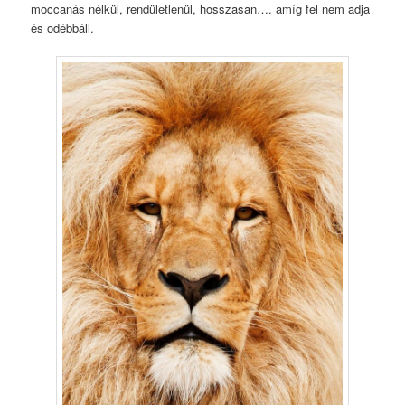
moccanás nélkül, rendületlenül, hosszasan…. amíg fel nem adja
és odébbáll.