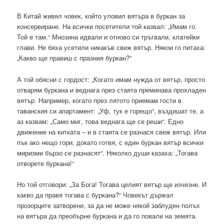
В Китай живял човек, който уловил вятъра в буркан за
консервиране. На всички посетители той казвал: „Имам го.
Той е там.“ Мнозина идвали и отново си тръгвали, клатейки
глави. Не бяха усетили никакъв свеж вятър. Някои го питаха:
„Какво ще правиш с празния буркан?“
А той обясни с гордост: „Когато имам нужда от вятър, просто
отварям буркана и веднага през стаята преминава прохладен
вятър. Например, когато през лятото приемам гости в
таванския си апартамент: „Уф, тук е горещо“, въздишат те, а
аз казвам: „Само миг, това веднага ще се реши“. Едно
движение на китката – и в стаята се разнася свеж вятър. Или
пък ако нещо гори, докато готвя, с един буркан вятър всички
миризми бързо се разнасят“. Няколко души казаха: „Тогава
отворете буркана!“
Но той отговори: „За Бога! Тогава целият вятър ще изчезне. И
какво да правя тогава с буркана?“ Човекът държал
прозорците затворени, за да не може някой заблуден полъх
на вятъра да преобърне буркана и да го повали на земята.