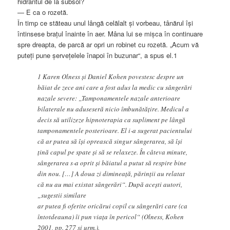
hidrantul de la subsol?
— E ca o rozetă.
În timp ce stăteau unul lângă celălalt și vorbeau, tânărul își
întinsese brațul înainte în aer. Mâna lui se mișca în continuare
spre dreapta, de parcă ar opri un robinet cu rozetă. „Acum vă
puteți pune șervețelele înapoi în buzunar“, a spus el.1
1 Karen Olness și Daniel Kohen povestesc despre un
băiat de zece ani care a fost adus la medic cu sângerări
nazale severe: „Tamponamentele nazale anterioare
bilaterale nu aduseseră nicio îmbunătățire. Medicul a
decis să utilizeze hipnoterapia ca supliment pe lângă
tamponamentele posterioare. El i‑a sugerat pacientului
că ar putea să își oprească singur sângerarea, să își
țină capul pe spate și să se relaxeze. În câteva minute,
sângerarea s‑a oprit și băiatul a putut să respire bine
din nou. […] A doua zi dimineață, părinții au relatat
că nu au mai existat sângerări“. După acești autori,
„sugestii similare
ar putea fi oferite oricărui copil cu sângerări care (ca
întotdeauna) îi pun viața în pericol“ (Olness, Kohen
2001, pp. 277 și urm.).