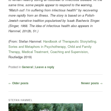
same time, some people appear to respond to the warning,
“Watch out! I’m suffering from infectious health!” by recovering
more rapidly from an illness. The story is based on a Polish-
Jewish narrative tradition popularised by Isaak Bashevis Singer.
(Singer, 1968. The idea of infectious health also appears in
Hammel, 2012b, 51.)
(From: Stefan Hammel:
Handbook of Therapeutic Storytelling.
Sories and Metaphors in Psychotherapy, Child and Family
Therapy, Medical Treatment, Coaching and Supervision
,
Routledge 2019)
Posted in
General
|
Leave a reply
Post
←
Older posts
Newer posts
→
navigation
STEFAN HAMMEL