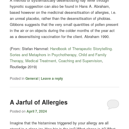
A method of systematically desensitising hay fever through
hypnotic suggestion can also be found in Hans A. Abraham,
based however on the medicinal desensitisation of allergies, i.e.
an unreal placebo, rather than the desensitisation of phobias.
Gibbons suggests that the very small quantities of pollen present
in the air or on objects during the colder months of the year act
as a desensitising vaccination for the client. Abraham 1990.
(From: Stefan Hammel:
Handbook of Therapeutic Storytelling.
Sories and Metaphors in Psychotherapy, Child and Family
Therapy, Medical Treatment, Coaching and Supervision
,
Routledge 2019)
Posted in
General
|
Leave a reply
A Jarful of Allergies
Posted on
April 7, 2024
Imagine that the histamines triggered by your allergy are all
stored in a glass jar. How big is the jar? What shape is it? What