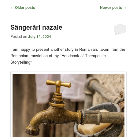
content
content
Post
←
Older posts
Newer posts
→
navigation
Sângerări nazale
Posted on
July 14, 2024
I am happy to present another story in Romanian, taken from the
Romanian translation of my “Handbook of Therapeutic
Storytelling”