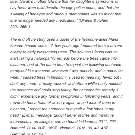
later, Sarah’s mother told me that her daughter’s symptoms of
hay fever were mild despite the high pollen count, and that the
swelling of her eyes and mucous membranes was so minor that
she no longer needed any medication.” (Olness & Kohen
2001,266f.)
The end oft he story uses a quote of the hypnotherapist Maria
Freund. Freund writes, “A few years ago I suffered from a severe
allergy to early blossoming trees. The solution I found was to
start taking a naturopathic remedy before the trees came into
blossom, and at the same time to repeat the following sentence
to myself like a mantra whenever I was outside, and in particular
when I passed trees in blossom; ‘I used to need hay fever, but I
don’t any more.’ It really worked, and after a while I only needed
the sentence and could stop taking the naturopathic remedy. I
didn’t experience any further symptoms in following years, and if
I ever do feel a trace of anxiety again when I look at trees in
blossom, I repeat the sentence to myself a few times in my
head.” (E-mail message, 2008).
Further stories and narrative
interventions on allergies can be found in Hammel 2011, 70ff.,
Hammel, 2014, 80ff., 169ff., Hammel, 2016, 39, 43, 47ff.,
Hammel, 2017, 120f.