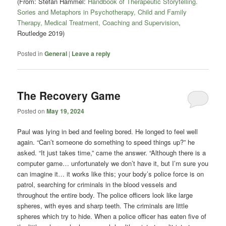
(From: Stefan Hammel:
Handbook of Therapeutic Storytelling.
Sories and Metaphors in Psychotherapy, Child and Family
Therapy, Medical Treatment, Coaching and Supervision
,
Routledge 2019)
Posted in
General
|
Leave a reply
The Recovery Game
Posted on
May 19, 2024
Paul was lying in bed and feeling bored. He longed to feel well
again. “Can’t someone do something to speed things up?” he
asked. “It just takes time,” came the answer. “Although there is a
computer game… unfortunately we don’t have it, but I’m sure you
can imagine it… it works like this; your body’s police force is on
patrol, searching for criminals in the blood vessels and
throughout the entire body. The police officers look like large
spheres, with eyes and sharp teeth. The criminals are little
spheres which try to hide. When a police officer has eaten five of