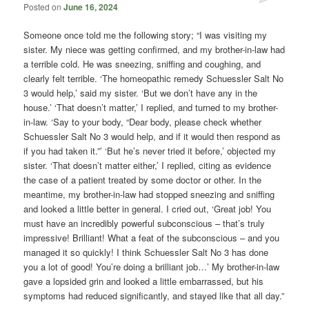
Posted on
June 16, 2024
Someone once told me the following story; “I was visiting my
sister. My niece was getting confirmed, and my brother-in-law had
a terrible cold. He was sneezing, sniffing and coughing, and
clearly felt terrible. ‘The homeopathic remedy Schuessler Salt No
3 would help,’ said my sister. ‘But we don’t have any in the
house.’ ‘That doesn’t matter,’ I replied, and turned to my brother-
in-law. ‘Say to your body, “Dear body, please check whether
Schuessler Salt No 3 would help, and if it would then respond as
if you had taken it.”’ ‘But he’s never tried it before,’ objected my
sister. ‘That doesn’t matter either,’ I replied, citing as evidence
the case of a patient treated by some doctor or other. In the
meantime, my brother-in-law had stopped sneezing and sniffing
and looked a little better in general. I cried out, ‘Great job! You
must have an incredibly powerful subconscious – that’s truly
impressive! Brilliant! What a feat of the subconscious – and you
managed it so quickly! I think Schuessler Salt No 3 has done
you a lot of good! You’re doing a brilliant job…’ My brother-in-law
gave a lopsided grin and looked a little embarrassed, but his
symptoms had reduced significantly, and stayed like that all day.”