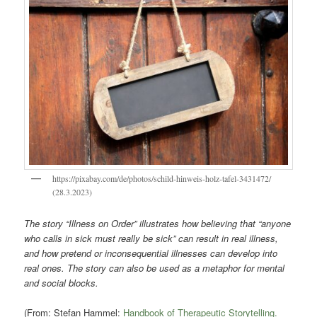
https://pixabay.com/de/photos/schild-hinweis-holz-tafel-3431472/
(28.3.2023)
The story “Illness on Order” illustrates how believing that “anyone
who calls in sick must really be sick” can result in real illness,
and how pretend or inconsequential illnesses can develop into
real ones. The story can also be used as a metaphor for mental
and social blocks.
(From: Stefan Hammel:
Handbook of Therapeutic Storytelling.