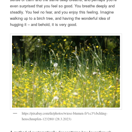
even surprised that you feel so good. You breathe deeply and
steadily. You feel no fear, and you enjoy this feeling. Imagine
walking up to a birch tree, and having the wonderful idea of
hugging it – and behold, it is very good.
https://pixabay.com/de/photos/wiese-blumen-fr%c3%bchling-
heuschnupfen-123280/ (28.3.2023)