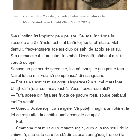
source: https://pixabay.com/de/photos/wasserhahn-seife-
h%c3%a4ndewaschen-4459689/ (27.2.2023)
S‑au întâlnit întâmplător pe o pajiște. Cel mai în vârstă își
scosese afară câinele, cel mai tânăr ieșise la plimbare. Mai
demult, frecventaseră același club de șah, de acolo se știau.
S‑au recunoscut și au intrat în vorbă. Deodată, bărbatul mai în
vârstă se opri.
Scoase un pachet de șervețele, luă câteva și le ținu peste față.
Nasul lui nu mai voia să se oprească din sângerare.
— Pot să vă arăt cum să opriți sângerarea? a zi cel mai tânăr.
Uitați‑vă in jurul dumneavoastră. Vedeți ceva roșu aici?
— Tufa aceea din față are fructe de pădure roșii, spuse bărbatul
mai în vârstă.
— Corect. Boabe roșii ca sângele. Vă puteți imagina un robinet la
fel de roșu aflat la capătul unei conducte de apă?
— Pot.
— Seamănă mai mult cu o manetă roșie, cum e la robinetul de la
chiuvetă, sau este ca o rozetă din aceea cum găsești uneori la