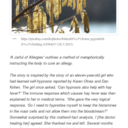
https://pixabay.com/de/photos/birkenbl%c3%bcten-gegenlicht-
fr%c3%bchling-6298467/ (28.3.2023)
“A Jarful of Allergies” outlines a method of metaphorically
instructing the body to cure an allergy.
The story is inspired by the story of an eleven-year-old girl who
had learned self-hypnosis reported by Karen Olnes and Dan
Kohen. The girl once asked, “Can hypnosis also help with hay
fever?” The immune response which causes hay fever was then
explained to her in medical terms. “She gave the very logical
response, ‘So I need to hypnotise myself to keep the histamines
in the mast cells and not allow them into the bloodstream?”
Somewhat surprised by this matterof-fact analysis, I [the doctor
treating her] agreed. She thanked me and left. Several months