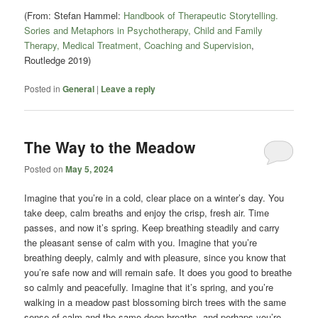
(From: Stefan Hammel:
Handbook of Therapeutic Storytelling.
Sories and Metaphors in Psychotherapy, Child and Family
Therapy, Medical Treatment, Coaching and Supervision
,
Routledge 2019)
Posted in
General
|
Leave a reply
The Way to the Meadow
Posted on
May 5, 2024
Imagine that you’re in a cold, clear place on a winter’s day. You
take deep, calm breaths and enjoy the crisp, fresh air. Time
passes, and now it’s spring. Keep breathing steadily and carry
the pleasant sense of calm with you. Imagine that you’re
breathing deeply, calmly and with pleasure, since you know that
you’re safe now and will remain safe. It does you good to breathe
so calmly and peacefully. Imagine that it’s spring, and you’re
walking in a meadow past blossoming birch trees with the same
sense of calm and the same deep breaths, and perhaps you’re