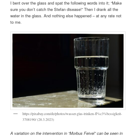
I bent over the glass and spat the following words into it; “Make
sure you don’t catch the Stefan disease!” Then I drank all the
water in the glass. And nothing else happened – at any rate not
to me.
https://pixabay.com/de/photos/wasser-glas-trinken-fl%c3%bcssigkeit-
3708190/ (28.3.2023)
A variation on the intervention in “Morbus Feivel” can be seen in