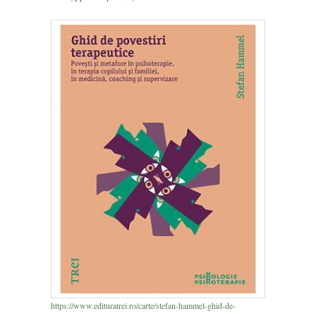
https://www.edituratrei.ro/carte/stefan-hammel-ghid-de-