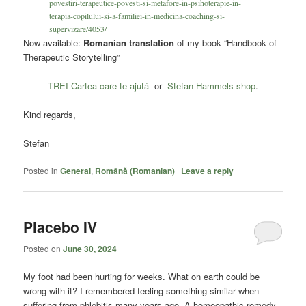
povestiri-terapeutice-povesti-si-metafore-in-psihoterapie-in-
terapia-copilului-si-a-familiei-in-medicina-coaching-si-
supervizare/4053/
Now available:
Romanian translation
of my book “Handbook of
Therapeutic Storytelling”
TREI Cartea care te ajutá
or
Stefan Hammels shop
.
Kind regards,
Stefan
Posted in
General
,
Română (Romanian)
|
Leave a reply
Placebo IV
Posted on
June 30, 2024
My foot had been hurting for weeks. What on earth could be
wrong with it? I remembered feeling something similar when
suffering from phlebitis many years ago. A homeopathic remedy