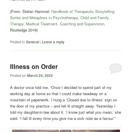
(From: Stefan Hammel:
Handbook of Therapeutic Storytelling.
Sories and Metaphors in Psychotherapy, Child and Family
Therapy, Medical Treatment, Coaching and Supervision
,
Routledge 2019)
Posted in
General
|
Leave a reply
Illness on Order
Posted on
March 24, 2024
A doctor once told me, “Once I decided to spend part of my
working day at home so that I could make headway on a
mountain of paperwork. I hung a ‘Closed due to illness’ sign on
the door of my practice – and fell ill straight away. Yesterday I
told my daughter-in-law about it. ‘I know just what you mean,’ she
said. ‘I fall ill every time you give me a sick note as a favour.’”